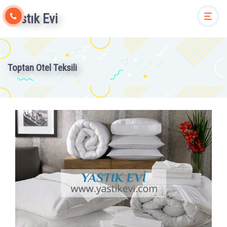
Yastık Evi
Togg
Toptan Otel Teksili