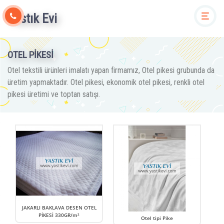
Yastık Evi
Togg
OTEL PİKESİ
Otel tekstili ürünleri imalatı yapan firmamız, Otel pikesi grubunda da
üretim yapmaktadır. Otel pikesi, ekonomik otel pikesi, renkli otel
pikesi üretimi ve toptan satışı.
JAKARLI BAKLAVA DESEN OTEL
PİKESİ 330GR/m²
Otel tipi Pike