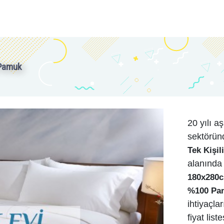
 Pamuk
20 yılı aş
sektöründ
Tek Kişil
alanında 
180x280cm
%100 Pa
ihtiyaçla
fiyat liste