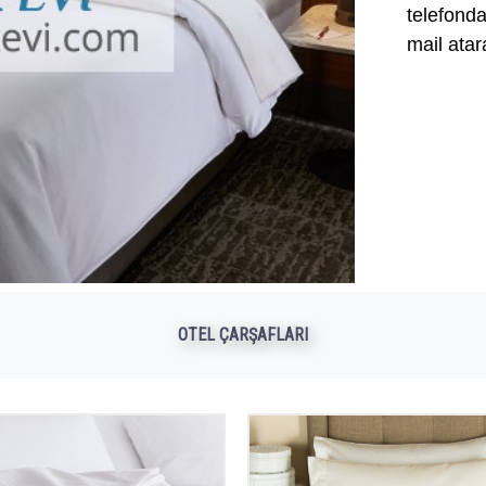
telefond
mail atara
OTEL ÇARŞAFLARI