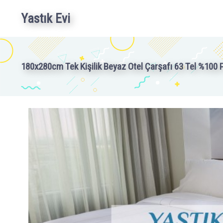
Yastık Evi
180x280cm Tek Kişilik Beyaz Otel Çarşafı 63 Tel %100