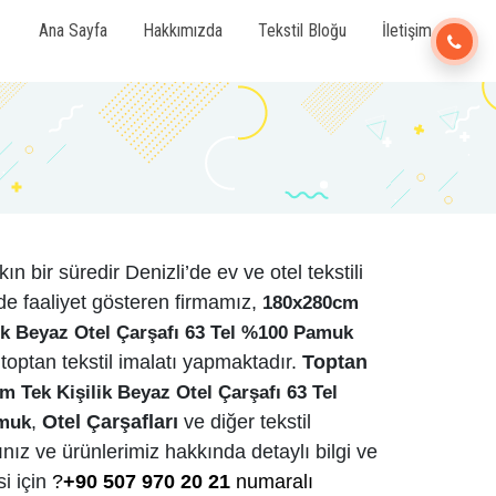
Ana Sayfa
Hakkımızda
Tekstil Bloğu
İletişim
kın bir süredir Denizli’de ev ve otel tekstili
e faaliyet gösteren firmamız,
180x280cm
ik Beyaz Otel Çarşafı 63 Tel %100 Pamuk
toptan tekstil imalatı yapmaktadır.
Toptan
 Tek Kişilik Beyaz Otel Çarşafı 63 Tel
,
Otel Çarşafları
ve diğer tekstil
muk
rınız ve ürünlerimiz hakkında detaylı bilgi ve
si için
?
+90 507 970 20 21
numaralı