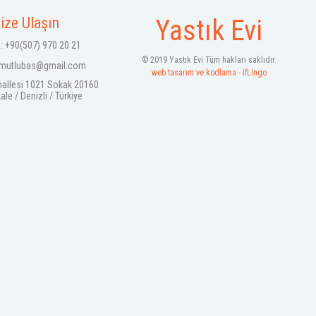
ize Ulaşın
Yastık Evi
: +90(507) 970 20 21
© 2019 Yastık Evi Tüm hakları saklıdır.
mutlubas@gmail.com
web tasarım ve kodlama - ifLingo
hallesi 1021 Sokak 20160
e / Denizli / Türkiye