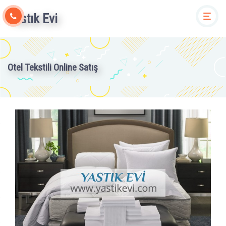
Yastık Evi
Togg
Otel Tekstili Online Satış